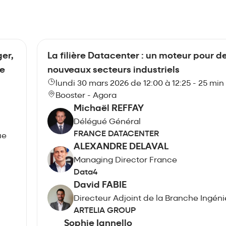
ger,
La filière Datacenter : un moteur pour d
te
nouveaux secteurs industriels
lundi 30 mars 2026 de 12:00 à 12:25 - 25 min
Booster - Agora
Michaël REFFAY
Délégué Général
FRANCE DATACENTER
ue
ALEXANDRE DELAVAL
Managing Director France
Data4
David FABIE
Directeur Adjoint de la Branche Ingéni
ARTELIA GROUP
Sophie Iannello