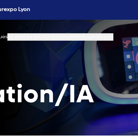
Eurexpo Lyon
ues
La voix
Les solutions
L'actualité
Infos pratiques
ation/IA