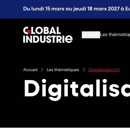
Du lundi 15 mars au jeudi 18 mars 2027 à 
page.home
Le salon
Les thématiq
Accueil
Les thématiques
Digitalisation/IA
Digitalis