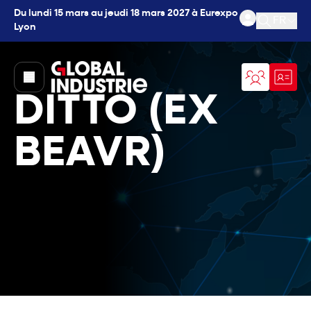
Du lundi 15 mars au jeudi 18 mars 2027 à Eurexpo
FR
Lyon
Ouvrir l
page.home
DITTO (EX
BEAVR)