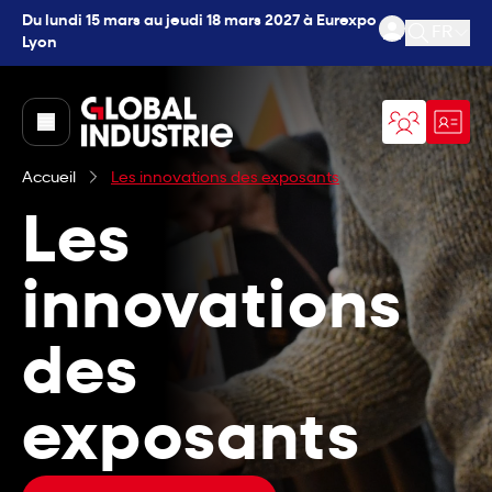
Du lundi 15 mars au jeudi 18 mars 2027 à Eurexpo
FR
Lyon
Ouvrir l
page.home
Accueil
Les innovations des exposants
Les
innovations
des
exposants