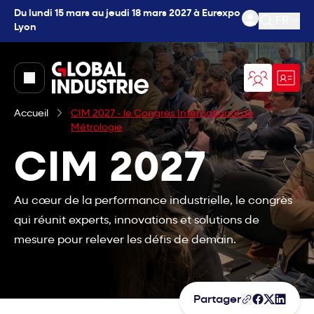
Du lundi 15 mars au jeudi 18 mars 2027 à Eurexpo
FR
Lyon
Ouvrir l
page.home
Accueil
CIM 2027 - le Congrès International de
Métrologie
CIM 2027
Au cœur de la performance industrielle, le congrès
qui réunit experts, innovations et solutions de
mesure pour relever les défis de demain.
Partager