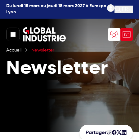
Du lundi 15 mars au jeudi 18 mars 2027 à Eurexpo
FR
Lyon
Ouvrir l
page.home
Accueil
Newsletter
Newsletter
Partager