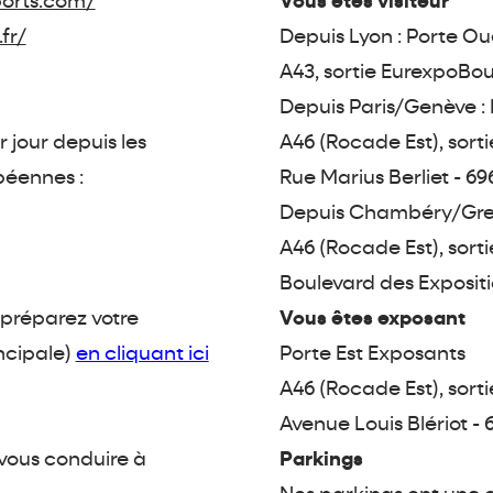
ports.com/
Vous êtes visiteur
fr/
Depuis Lyon : Porte Oue
A43, sortie EurexpoBou
Depuis Paris/Genève : 
r jour depuis les
A46 (Rocade Est), sorti
péennes :
Rue Marius Berliet - 6
Depuis Chambéry/Greno
A46 (Rocade Est), sorti
Boulevard des Exposit
 préparez votre
Vous êtes exposant
incipale)
en cliquant ici
Porte Est Exposants
A46 (Rocade Est), sort
Avenue Louis Blériot -
 vous conduire à
Parkings