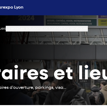
Eurexpo Lyon
ues
La voix
Les solutions
L'actualité
Infos pratiques
aires et lie
es d'ouverture, parkings, visa...