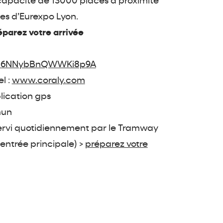
capacité de 13000 places à proximité
es d’Eurexpo Lyon.
parez votre arrivée
s/b6NNybBnQWWKi8p9A
l :
www.coraly.com
plication gps
mun
ervi quotidiennement par le Tramway
 entrée principale) >
préparez votre