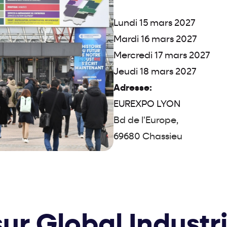
Lundi 15 mars 2027
Mardi 16 mars 2027
Mercredi 17 mars 2027
Jeudi 18 mars 2027
Adresse:
EUREXPO LYON
Bd de l'Europe,
69680 Chassieu
ur Global Industr