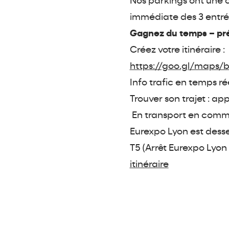
Nos parkings ont une 
immédiate des 3 entré
Gagnez du temps – pré
Créez votre itinéraire :
https://goo.gl/map
Info trafic en temps rée
Trouver son trajet : ap
En transport en com
Eurexpo Lyon est dess
T5 (Arrêt Eurexpo Lyon
itinéraire