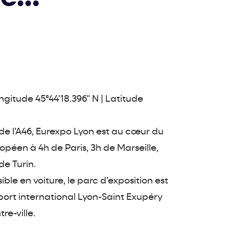
ongitude 45°44'18.396" N | Latitude
 de l’A46, Eurexpo Lyon est au cœur du
opéen à 4h de Paris, 3h de Marseille,
de Turin.
ble en voiture, le parc d’exposition est
port international Lyon-Saint Exupéry
re-ville.