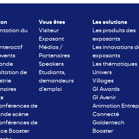
lon
Vous êtes
Les solutions
ntation du
Visiteur
Les produits des
Exposant
exposants
interactif
Médias /
Les innovations d
events
Partenaires
exposants
rande
Speakers
Les thématiques
ltation de
Etudiants,
Univers
strie
demandeurs
Villages
naires
d'emploi
GI Awards
ix
GI Avenir
onférences de
Animation Entrep
ande scène
Connecté
onférences de
Goldentech
ace Booster
Booster