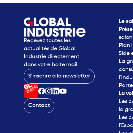
Le sa
Prése
salon
Recevez toutes les
Plan 
actualités de Global
Side 
Industrie directement
La g
dans votre boite mail.
consu
S'inscrire à la newsletter
l'Indu
Parte
La vo
Les c
Contact
la gr
Les c
l'Esp