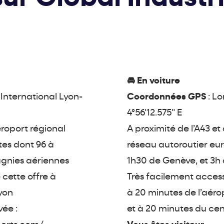
🚘 En voiture
 International Lyon-
Coordonnées GPS
: L
4°56'12.575" E
roport régional
A proximité de l’A43 et
tes dont 96 à
réseau autoroutier eur
agnies aériennes
1h30 de Genève, et 3h 
 cette offre à
Très facilement accessi
yon
à 20 minutes de l’aéro
ée :
et à 20 minutes du cent