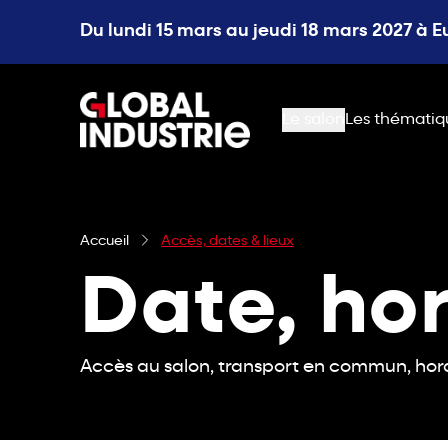
Du lundi 15 mars au jeudi 18 mars 2027 à 
page.home
Le salon
Les thématiq
Accueil
Accès, dates & lieux
Date, hor
Accès au salon, transport en commun, horair