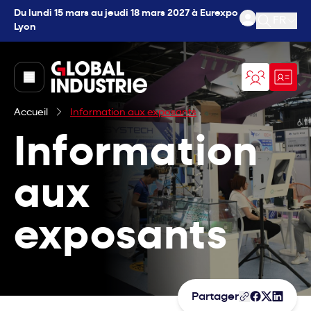
Du lundi 15 mars au jeudi 18 mars 2027 à Eurexpo
FR
Lyon
Ouvrir l
page.home
Accueil
Information aux exposants
Information
aux
exposants
Partager