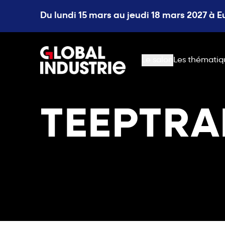
Du lundi 15 mars au jeudi 18 mars 2027 à 
page.home
Le salon
Les thématiq
TEEPTRA