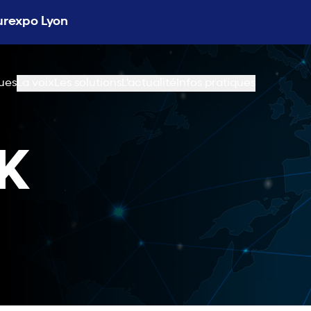
Eurexpo Lyon
ues
La voix
Les solutions
L'actualité
Infos pratiques
K