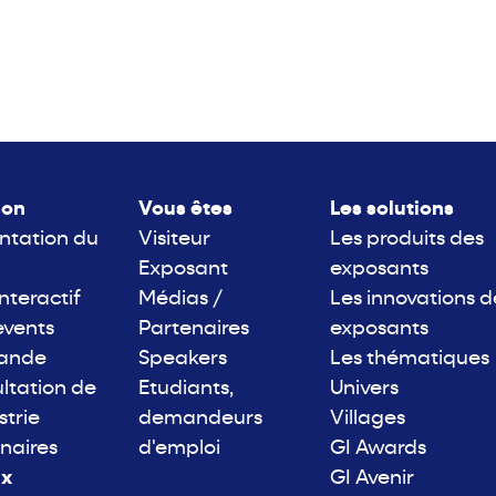
lon
Vous êtes
Les solutions
ntation du
Visiteur
Les produits des
Exposant
exposants
interactif
Médias /
Les innovations d
events
Partenaires
exposants
rande
Speakers
Les thématiques
ltation de
Etudiants,
Univers
strie
demandeurs
Villages
naires
d'emploi
GI Awards
ix
GI Avenir