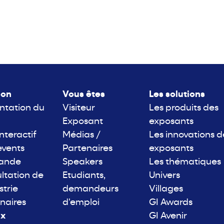
lon
Vous êtes
Les solutions
ntation du
Visiteur
Les produits des
Exposant
exposants
interactif
Médias /
Les innovations d
events
Partenaires
exposants
rande
Speakers
Les thématiques
ltation de
Etudiants,
Univers
strie
demandeurs
Villages
naires
d'emploi
GI Awards
ix
GI Avenir