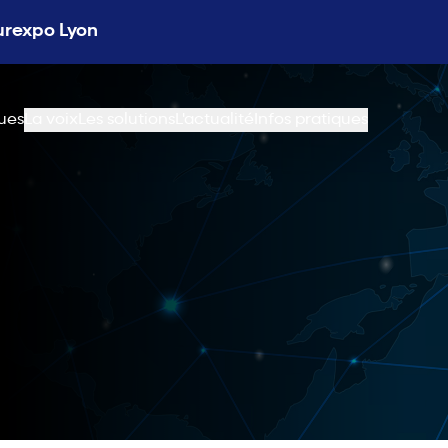
Eurexpo Lyon
ues
La voix
Les solutions
L'actualité
Infos pratiques
M