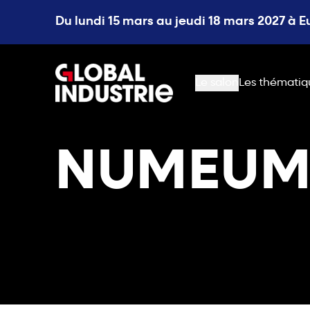
Du lundi 15 mars au jeudi 18 mars 2027 à 
page.home
Le salon
Les thématiq
NUMEU