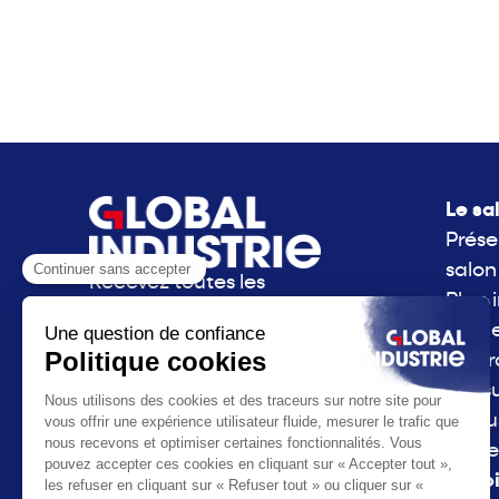
Le sa
Prése
salon
Recevez toutes les
Plan 
actualités de Global
Side 
Industrie directement
La g
dans votre boite mail.
consu
S'inscrire à la newsletter
l'Indu
Parte
La vo