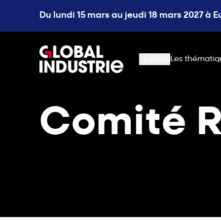
Du lundi 15 mars au jeudi 18 mars 2027 à 
page.home
Le salon
Les thématiq
Comité R