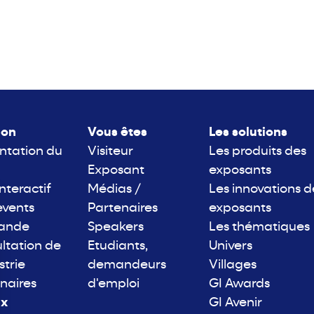
lon
Vous êtes
Les solutions
ntation du
Visiteur
Les produits des
Exposant
exposants
interactif
Médias /
Les innovations d
events
Partenaires
exposants
rande
Speakers
Les thématiques
ltation de
Etudiants,
Univers
strie
demandeurs
Villages
naires
d'emploi
GI Awards
ix
GI Avenir