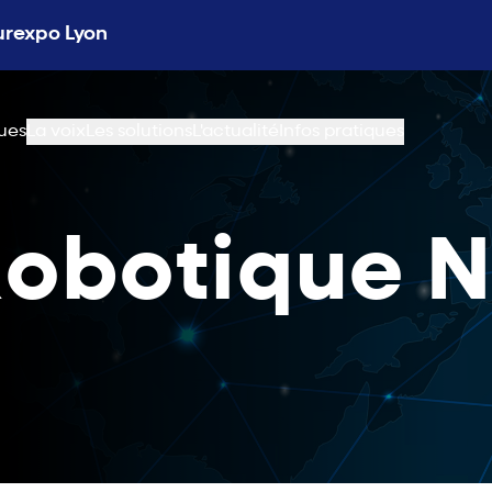
Eurexpo Lyon
ues
La voix
Les solutions
L'actualité
Infos pratiques
obotique N