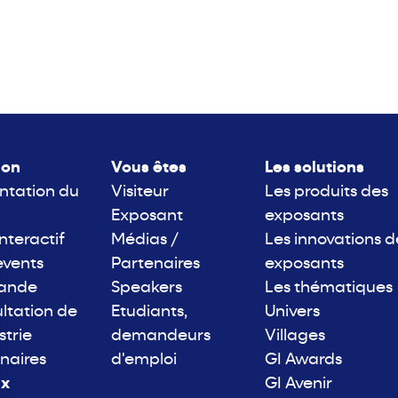
lon
Vous êtes
Les solutions
ntation du
Visiteur
Les produits des
Exposant
exposants
interactif
Médias /
Les innovations d
events
Partenaires
exposants
rande
Speakers
Les thématiques
ltation de
Etudiants,
Univers
strie
demandeurs
Villages
naires
d'emploi
GI Awards
ix
GI Avenir