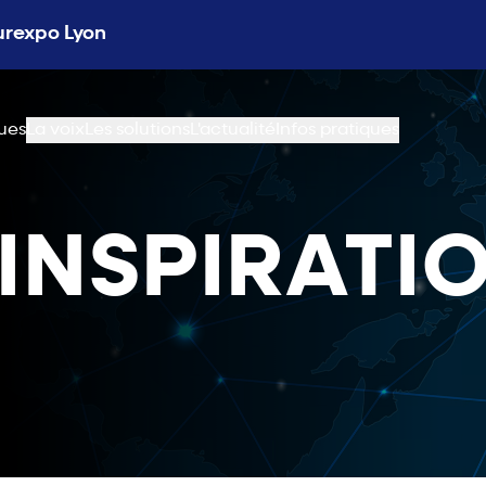
Eurexpo Lyon
ues
La voix
Les solutions
L'actualité
Infos pratiques
NSPIRATION