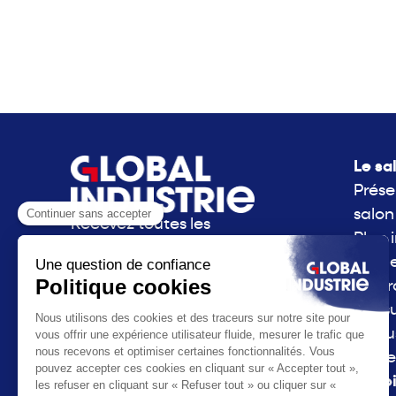
Le sa
Prése
salon
Recevez toutes les
Plan 
actualités de Global
Side 
Industrie directement
La g
dans votre boite mail.
consu
S'inscrire à la newsletter
l'Indu
Parte
La vo