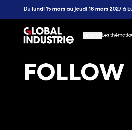
Du lundi 15 mars au jeudi 18 mars 2027 à 
page.home
Le salon
Les thématiq
FOLLOW I