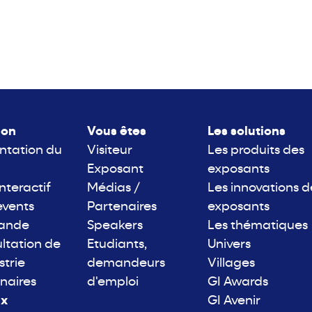
lon
Vous êtes
Les solutions
ntation du
Visiteur
Les produits des
Exposant
exposants
interactif
Médias /
Les innovations d
events
Partenaires
exposants
rande
Speakers
Les thématiques
ltation de
Etudiants,
Univers
strie
demandeurs
Villages
naires
d'emploi
GI Awards
ix
GI Avenir