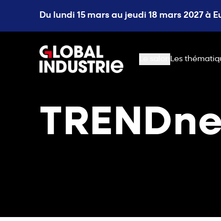
Du lundi 15 mars au jeudi 18 mars 2027 à 
page.home
Le salon
Les thématiq
TRENDne