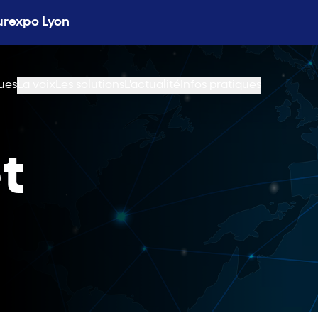
Eurexpo Lyon
ues
La voix
Les solutions
L'actualité
Infos pratiques
t