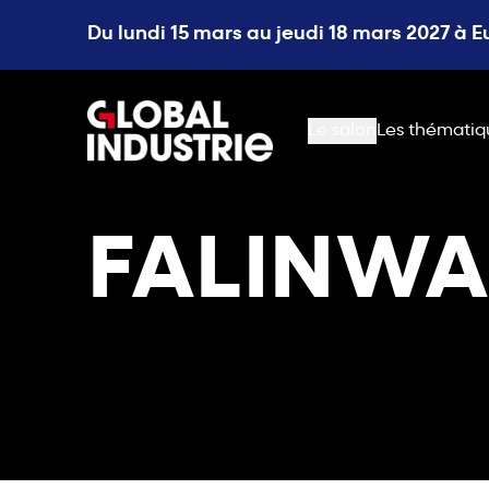
Du lundi 15 mars au jeudi 18 mars 2027 à 
page.home
Le salon
Les thématiq
FALINW