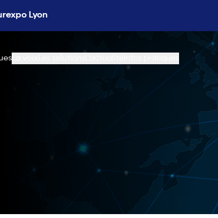
Eurexpo Lyon
ues
La voix
Les solutions
L'actualité
Infos pratiques
A