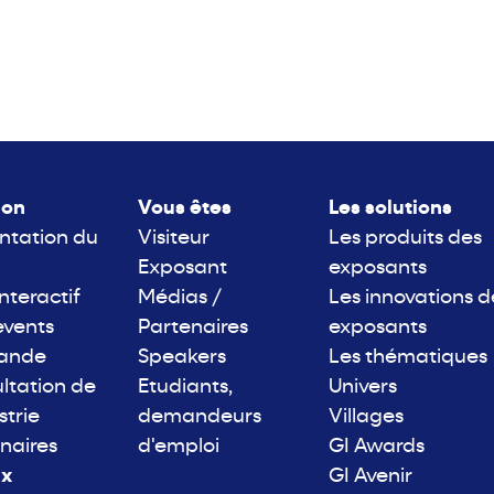
lon
Vous êtes
Les solutions
ntation du
Visiteur
Les produits des
Exposant
exposants
interactif
Médias /
Les innovations d
events
Partenaires
exposants
rande
Speakers
Les thématiques
ltation de
Etudiants,
Univers
strie
demandeurs
Villages
naires
d'emploi
GI Awards
ix
GI Avenir