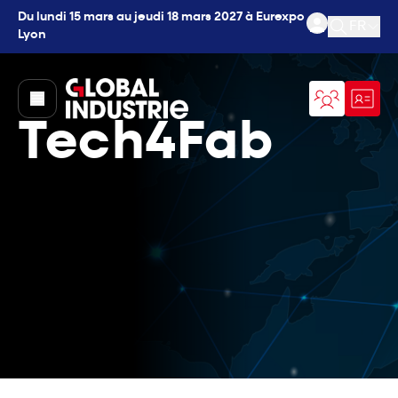
Du lundi 15 mars au jeudi 18 mars 2027 à Eurexpo
FR
Lyon
Ouvrir l
page.home
Tech4Fab