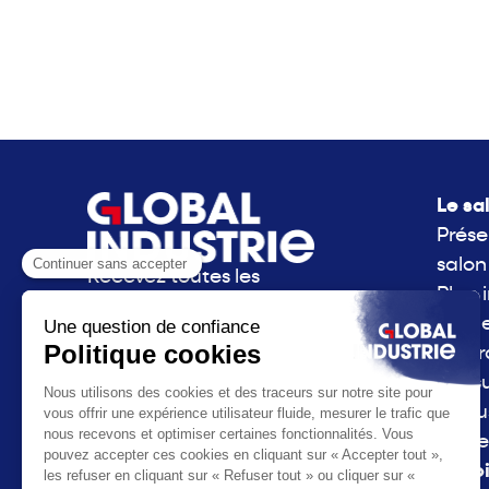
Le sa
Prése
salon
Recevez toutes les
Plan 
actualités de Global
Side 
Industrie directement
La g
dans votre boite mail.
consu
S'inscrire à la newsletter
l'Indu
Parte
La vo