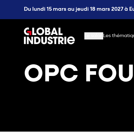
Du lundi 15 mars au jeudi 18 mars 2027 à 
page.home
Le salon
Les thématiq
OPC FO