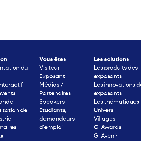
lon
Vous êtes
Les solutions
ntation du
Visiteur
Les produits des
Exposant
exposants
interactif
Médias /
Les innovations d
events
Partenaires
exposants
rande
Speakers
Les thématiques
ltation de
Etudiants,
Univers
strie
demandeurs
Villages
naires
d'emploi
GI Awards
ix
GI Avenir