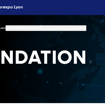
Eurexpo Lyon
ues
La voix
Les solutions
L'actualité
Infos pratiques
UNDATION