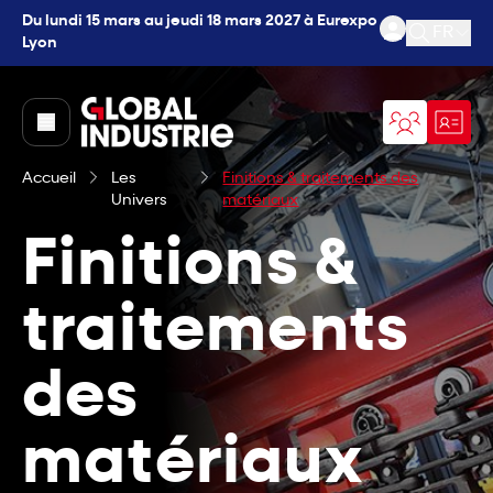
Du lundi 15 mars au jeudi 18 mars 2027 à Eurexpo
FR
Lyon
Ouvrir l
page.home
Accueil
Les
Finitions & traitements des
Univers
matériaux
Finitions &
traitements
des
matériaux