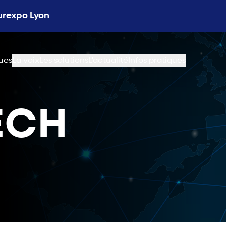
Eurexpo Lyon
ues
La voix
Les solutions
L'actualité
Infos pratiques
ECH