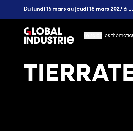
Du lundi 15 mars au jeudi 18 mars 2027 à 
page.home
Le salon
Les thématiq
TIERRAT