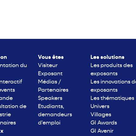
lon
Vous êtes
Les solutions
ntation du
Visiteur
Les produits des
Exposant
exposants
interactif
Médias /
Les innovations d
events
Partenaires
exposants
rande
Speakers
Les thématiques
ltation de
Etudiants,
Univers
strie
demandeurs
Villages
naires
d'emploi
GI Awards
ix
GI Avenir