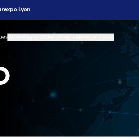
Eurexpo Lyon
ues
La voix
Les solutions
L'actualité
Infos pratiques
O