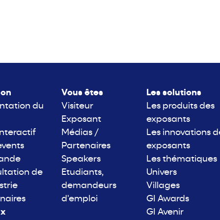
lon
Vous êtes
Les solutions
ntation du
Visiteur
Les produits des
Exposant
exposants
interactif
Médias /
Les innovations d
events
Partenaires
exposants
rande
Speakers
Les thématiques
ltation de
Etudiants,
Univers
strie
demandeurs
Villages
naires
d'emploi
GI Awards
ix
GI Avenir