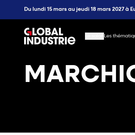
Du lundi 15 mars au jeudi 18 mars 2027 à 
page.home
Le salon
Les thématiq
MARCHI