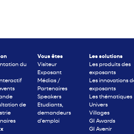
lon
Vous êtes
Les solutions
ntation du
Visiteur
Les produits des
Exposant
exposants
interactif
Médias /
Les innovations d
events
Partenaires
exposants
rande
Speakers
Les thématiques
ltation de
Etudiants,
Univers
strie
demandeurs
Villages
naires
d'emploi
GI Awards
ix
GI Avenir