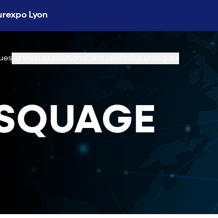
Eurexpo Lyon
ues
La voix
Les solutions
L'actualité
Infos pratiques
ASQUAGE