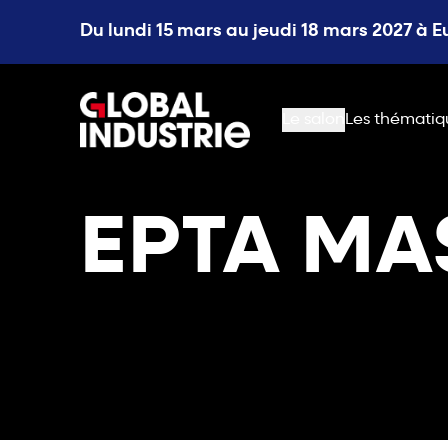
Du lundi 15 mars au jeudi 18 mars 2027 à 
page.home
Le salon
Les thématiq
EPTA M