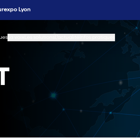
Eurexpo Lyon
ues
La voix
Les solutions
L'actualité
Infos pratiques
T