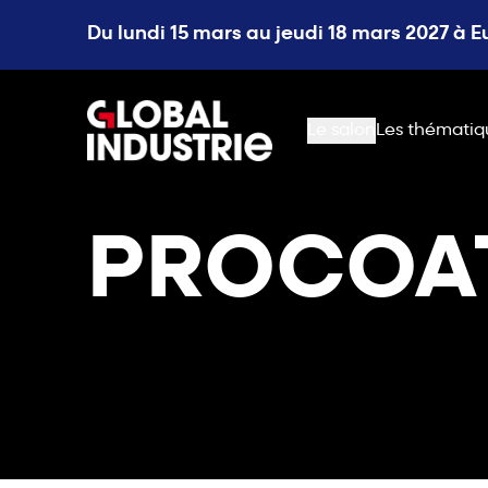
Du lundi 15 mars au jeudi 18 mars 2027 à 
page.home
Le salon
Les thématiq
PROCOA