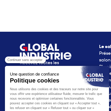
Le sa
Prése
salon
Recevez toutes les
Plan 
actualités de Global
Side 
Industrie directement
La g
dans votre boite mail.
consu
S'inscrire à la newsletter
l'Indu
Parte
La vo