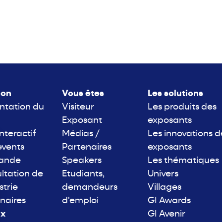
lon
Vous êtes
Les solutions
ntation du
Visiteur
Les produits des
Exposant
exposants
interactif
Médias /
Les innovations d
events
Partenaires
exposants
rande
Speakers
Les thématiques
ltation de
Etudiants,
Univers
strie
demandeurs
Villages
naires
d'emploi
GI Awards
ix
GI Avenir