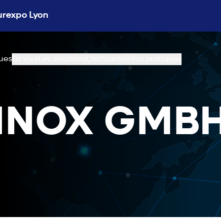
Eurexpo Lyon
ues
La voix
Les solutions
L'actualité
Infos pratiques
INOX GMB