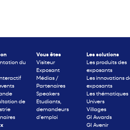
lon
Vous êtes
Les solutions
ntation du
Visiteur
Les produits des
Exposant
exposants
interactif
Médias /
Les innovations d
events
Partenaires
exposants
rande
Speakers
Les thématiques
ltation de
Etudiants,
Univers
strie
demandeurs
Villages
naires
d'emploi
GI Awards
ix
GI Avenir