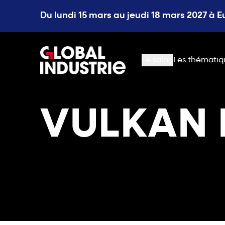
Du lundi 15 mars au jeudi 18 mars 2027 à 
page.home
Le salon
Les thématiq
VULKAN 