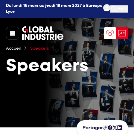
Du lundi 15 mars au jeudi 18 mars 2027 à Eurexpo
FR
Lyon
Ouvrir l
page.home
Accueil
Speakers
Speakers
Partager