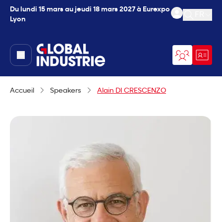
Du lundi 15 mars au jeudi 18 mars 2027 à Eurexpo
FR
Lyon
Ouvrir l
page.home
Accueil
Speakers
Alain DI CRESCENZO