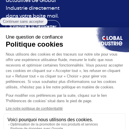
actualités de Global
Industrie directement
dans votre boite mail.
S'inscrire à la newsletter
Contact
Le salon
La voix
Vous êtes
Les solutions
L'actualité
Infos pratiques