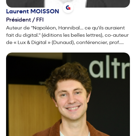
Laurent
MOISSON
Président
/
FFI
Auteur de "Napoléon, Hannibal... ce qu'ils auraient
fait du digital." (éditions les belles lettres), co-auteur
de « Lux & Digital » (Dunaud), conférencier, prof.
Sciences-Po Paris.