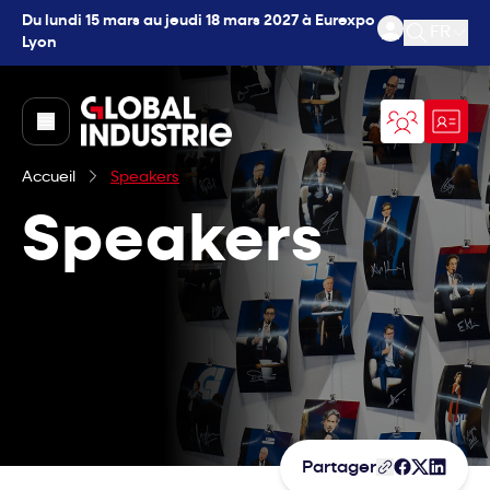
Du lundi 15 mars au jeudi 18 mars 2027 à Eurexpo
FR
Lyon
Ouvrir l
page.home
Accueil
Speakers
Speakers
Partager