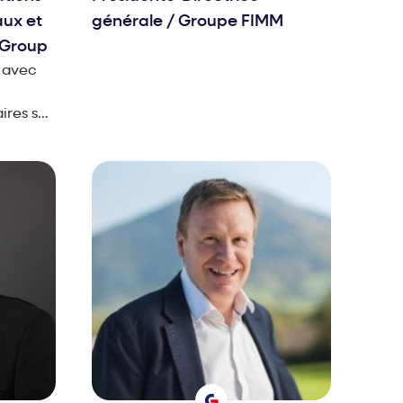
aux et
générale
/
Groupe FIMM
Group
s avec
ires sur
des biens
act de
ns et
,
sont
s de
 les