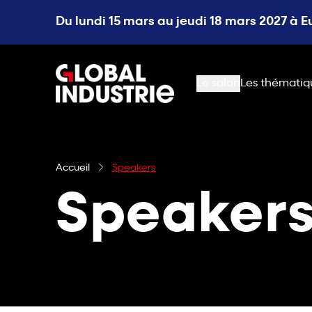
Du lundi 15 mars au jeudi 18 mars 2027 à 
page.home
Le salon
Les thématiq
Accueil
Speakers
Speaker