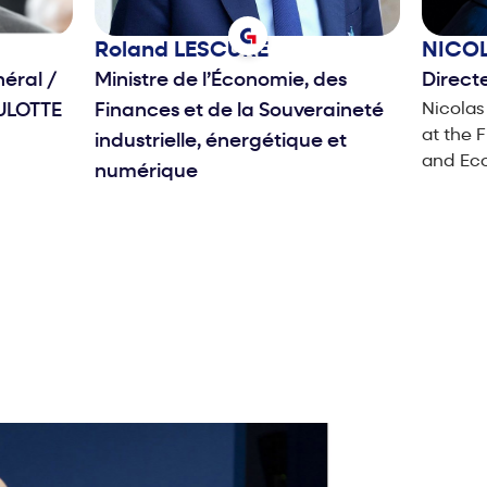
Roland
LESCURE
NICO
néral
/
Ministre de l’Économie, des
Direct
ULOTTE
Finances et de la Souveraineté
Nicolas
at the 
industrielle, énergétique et
and Eco
numérique
Ministry
in 1992.
Telecom
Multime
on to c
Interne
subsidiary. After jo
Capgemi
made re
and Sou
successf
turnaro