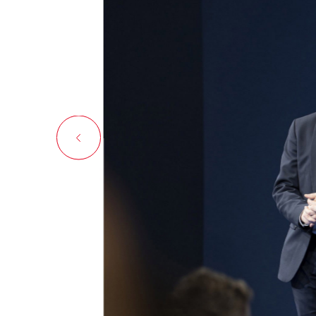
Birkhofe
départem
en Allem
avant de 
du groupe
direction
d’identit
2009, ap
départe
stratégi
(aujourd’
Direction
construc
fabricat
du pôle 
elle rejo
(product
le pilota
et de cr