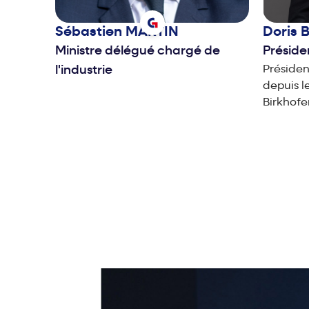
Sébastien
MARTIN
Doris
Ministre délégué chargé de
Présid
l'industrie
Préside
depuis l
Birkhofe
Siemens 
France. 
égalemen
Siemens
du mond
numériqu
enjeux s
de l’indu
du transport. Après u
l’ESB Bu
(Allema
Business