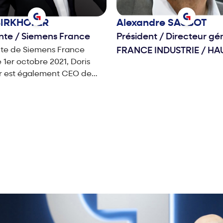
BIRKHOFER
Alexandre
SAUBOT
ente
/
Siemens France
Président / Directeur gé
nte de Siemens France
FRANCE INDUSTRIE / HA
e 1er octobre 2021, Doris
r est également CEO de
Smart Infrastructure
Son périmètre recouvre
t le BeLux et le Maghreb.
 œuvre à la convergence
e réel et du monde
e pour adresser les grands
ociétaux dans les domaines
strie, des infrastructures et
n diplôme de
siness School de Reutlingen
gne) et de la NEOMA
 School de Reims, Doris