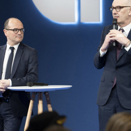
r rejoint Siemens au sein du
ent de consulting interne
agne et aux Etats-Unis
travailler sur la stratégie
. Par la suite, elle prend la
 de l’activité de solutions
é et d’accès à Munich. En
rès être entrée au sein du
ment en charge de la
e chez Saint-Gobain à Paris
hui Verralia), elle prend la
 de la filiale de
tion de machines pour la
ion de contenants en verre
Conditionnement. En 2014,
int l’américain Alcoa
ion d’aluminium) et y dirige
ge des projets d’acquisition
oissance en Europe. En 2016,