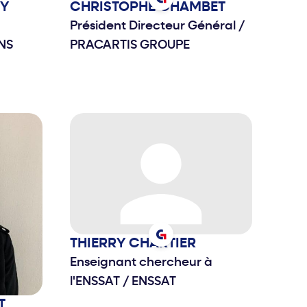
Y
CHRISTOPHE
CHAMBET
 Ils
Président Directeur Général
/
tions
NS
PRACARTIS GROUPE
c une
N)
THIERRY
CHARTIER
Enseignant chercheur à
l'ENSSAT
/
ENSSAT
T