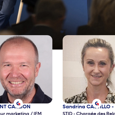
 nommée Présidente
c France (spin-off d’Alcoa).
que son retour chez
qu’elle réintègre en tant
de la région Europe de
e la division Building
2017, elle est
du Conseil de surveillance
anque franco-allemande
. Depuis 2023, elle est
t Vice-présidente de la
 franco-allemande de
 et d'industrie (CFACI).
urs, elle s’engage dans
tes associations telles que
ugent, Femmes ingénieurs,
n du Collectif IndustriElles
ENT
CARLION
Sandrina
CASTILLO -
rer les filles et les femmes
eur marketing
/
IFM
STID - Chargée des Rel