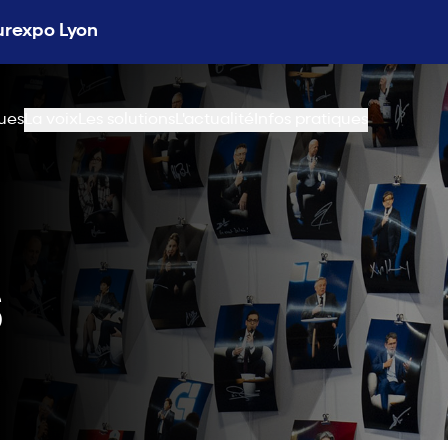
Eurexpo Lyon
ues
La voix
Les solutions
L'actualité
Infos pratiques
s