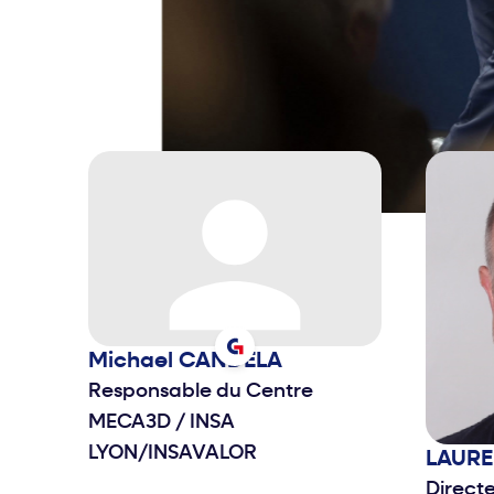
elle est
d’Arconi
2018 mar
Siemens 
que CEO 
l’Ouest d
Technologies. Depuis 
membre 
de la b
Oddo BHF
égalemen
Chambre
Commerce
Michael
CANDELA
Par aille
Responsable du Centre
différen
Elles bo
MECA3D
/
INSA
et au sei
LYON/INSAVALOR
LAUR
pour atti
Direct