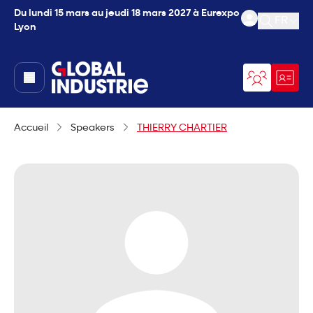
Du lundi 15 mars au jeudi 18 mars 2027 à Eurexpo
FR
Lyon
Ouvrir l
page.home
Accueil
Speakers
THIERRY CHARTIER