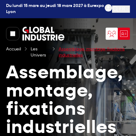
Du lundi 15 mars au jeudi 18 mars 2027 à Eurexpo
FR
Lyon
Ouvrir l
page.home
Accueil
Les
Assemblage, montage, fixations
Univers
industrielles
Assemblage,
montage,
fixations
industrielles