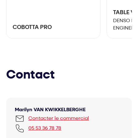
TABLE V
DENSO RO
COBOTTA PRO
ENGINEER
Contact
Marilyn VAN KWIKKELBERGHE
Contacter le commercial
05 53 36 78 78