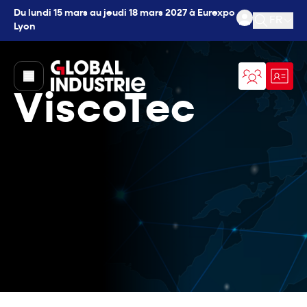
Du lundi 15 mars au jeudi 18 mars 2027 à Eurexpo
FR
Lyon
Ouvrir l
page.home
ViscoTec