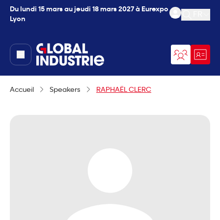
Du lundi 15 mars au jeudi 18 mars 2027 à Eurexpo
FR
Lyon
Ouvrir l
page.home
Accueil
Speakers
RAPHAËL CLERC