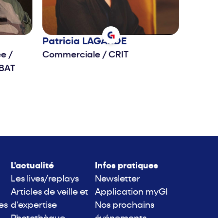
Patricia
LAGARDE
ée
/
Commerciale
/
CRIT
BAT
L'actualité
Infos pratiques
Les lives/replays
Newsletter
Articles de veille et
Application myGI
es
d'expertise
Nos prochains