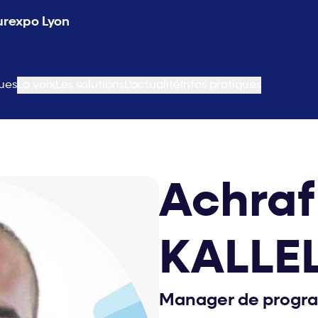
Eurexpo Lyon
ues
La voix
Les solutions
L'actualité
Infos pratiques
Achraf
KALLE
Manager de prog