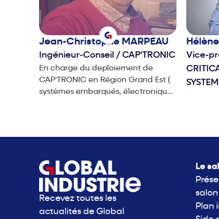
Jean-Christophe
MARPEAU
Hélèn
Ingénieur-Conseil
/
CAP'TRONIC
Vice-pr
En charge du deploiement de
CRITIC
CAP'TRONIC en Région Grand Est (
SYSTEM
systèmes embarqués, électronique,
IoT, IA, Cybersecurité, Systèmes
Cyber-physiques ...) Référent
National Cybersécurité
Le sa
Prése
salon
Recevez toutes les
Plan 
actualités de Global