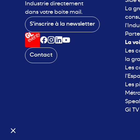
Side 
Industrie directement
La g
dans votre boite mail.
consu
S'inscrire à la newsletter
l'Indu
Parte
La vo
Les c
Contact
la gr
Les c
l'Esp
Les p
Métro
Spea
GI TV