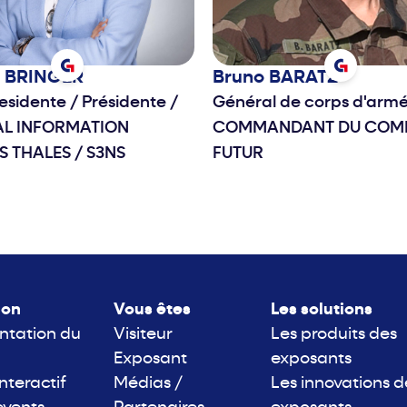
e
BRINGER
Bruno
BARATZ
esidente / Présidente
/
Général de corps d'arm
AL INFORMATION
COMMANDANT DU COM
S THALES / S3NS
FUTUR
lon
Vous êtes
Les solutions
ntation du
Visiteur
Les produits des
Exposant
exposants
interactif
Médias /
Les innovations d