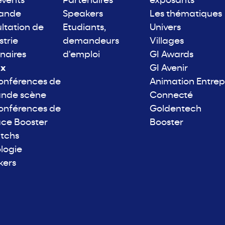
events
Partenaires
exposants
rande
Speakers
Les thématiques
ltation de
Etudiants,
Univers
strie
demandeurs
Villages
naires
d'emploi
GI Awards
ix
GI Avenir
onférences de
Animation Entrep
ande scène
Connecté
onférences de
Goldentech
ace Booster
Booster
itchs
logie
kers