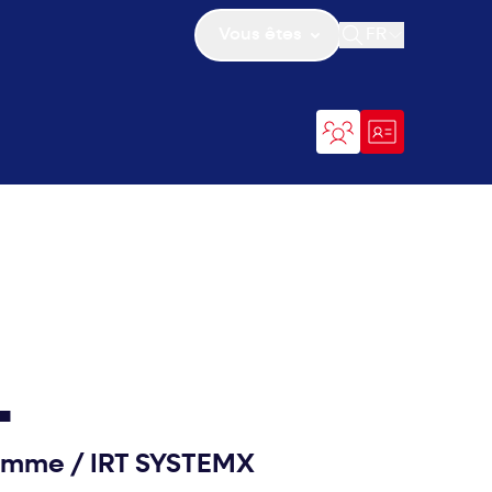
Vous êtes
FR
Ouvrir la recher
L
ramme
/
IRT SYSTEMX