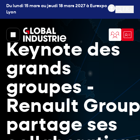
Du lundi 15 mars au jeudi 18 mars 2027 à Eurexpo
FR
Lyon
Ouvrir l
page.home
Keynote des
grands
groupes -
Renault Grou
partage ses