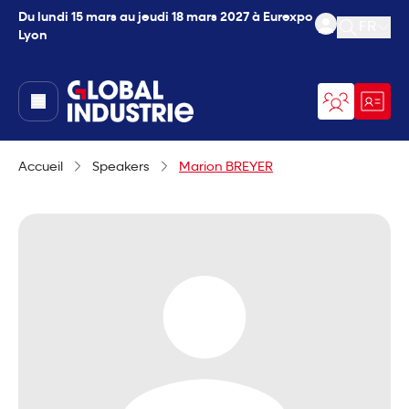
Du lundi 15 mars au jeudi 18 mars 2027 à Eurexpo
FR
Lyon
Ouvrir l
page.home
Accueil
Speakers
Marion BREYER