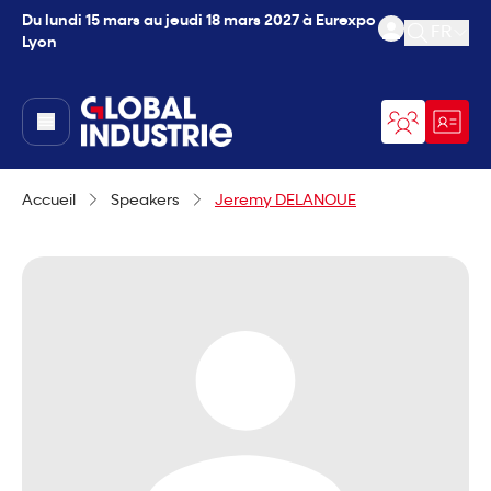
Du lundi 15 mars au jeudi 18 mars 2027 à Eurexpo
FR
Lyon
Ouvrir l
page.home
Accueil
Speakers
Jeremy DELANOUE