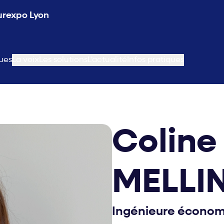
Eurexpo Lyon
ues
La voix
Les solutions
L'actualité
Infos pratiques
Coline
MELLI
Ingénieure économi