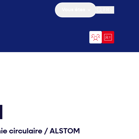
Vous êtes
FR
Ouvrir la recher
N
e circulaire
/
ALSTOM