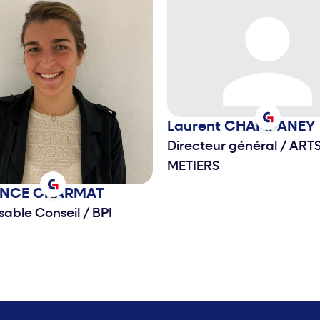
Laurent
CHAMPANEY
Directeur général
/
ARTS
METIERS
ENCE
CHARMAT
sable Conseil
/
BPI