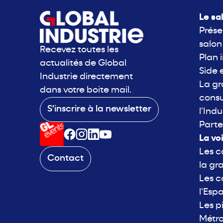
Le sa
Prése
salon
Recevez toutes les
Plan 
actualités de Global
Side 
Industrie directement
La g
dans votre boite mail.
consu
S'inscrire à la newsletter
l'Indu
Parte
La vo
Les c
Contact
la gr
Les c
l'Esp
Les p
Métro