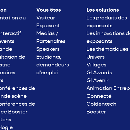
lon
Vous êtes
Les solutions
ntation du
Visiteur
Les produits des
Exposant
exposants
interactif
Médias /
Les innovations d
events
Partenaires
exposants
rande
Speakers
Les thématiques
ltation de
Etudiants,
Univers
strie
demandeurs
Villages
naires
d'emploi
GI Awards
ix
GI Avenir
onférences de
Animation Entrep
ande scène
Connecté
onférences de
Goldentech
ace Booster
Booster
itchs
logie