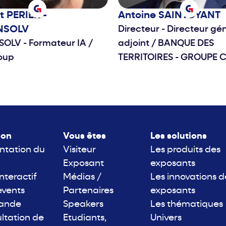
nt
PERIER -
Antoine
SAINTOYANT
NSOLV
Directeur - Directeur gé
SOLV - Formateur IA
/
adjoint
/
BANQUE DES
oup
TERRITOIRES - GROUPE 
lon
Vous êtes
Les solutions
ntation du
Visiteur
Les produits des
Exposant
exposants
interactif
Médias /
Les innovations d
events
Partenaires
exposants
rande
Speakers
Les thématiques
ltation de
Etudiants,
Univers