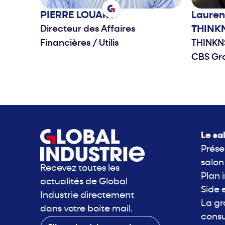
PIERRE
LOUART
Laure
Directeur des Affaires
THINK
Financières
/
Utilis
THINKN
CBS Gr
Le sa
Prése
salon
Recevez toutes les
Plan 
actualités de Global
Side 
Industrie directement
La g
dans votre boite mail.
consu