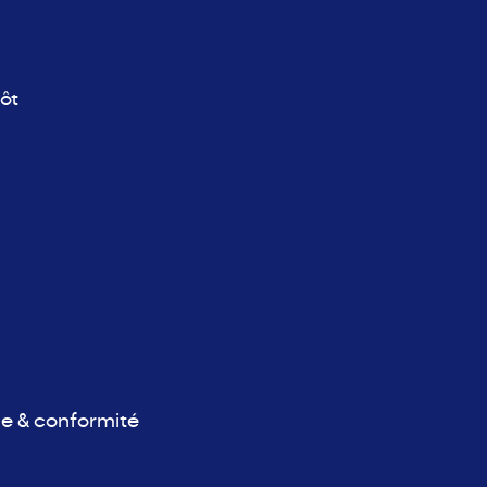
ôt
ue & conformité