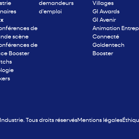
strie
demandeurs
Villages
naires
d'emploi
GI Awards
ix
GI Avenir
onférences de
Animation Entrep
ande scène
Connecté
onférences de
Goldentech
ace Booster
Booster
itchs
logie
kers
ndustrie. Tous droits réservés
Mentions légales
Éthiq