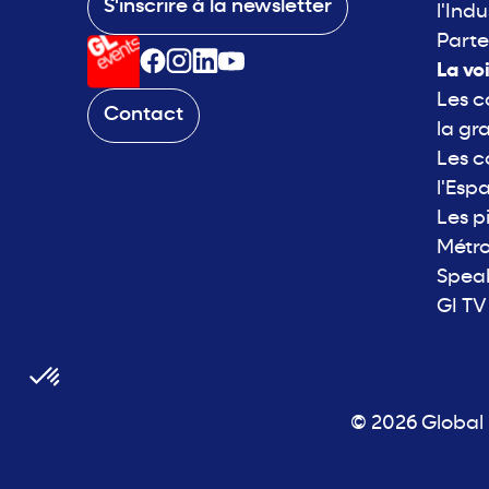
S'inscrire à la newsletter
l'Indu
Parte
La vo
Les c
Contact
la gr
Les c
l'Esp
Les p
Métro
Spea
GI TV
© 2026 Global I