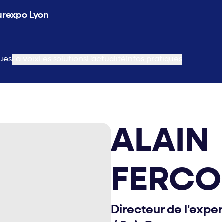
Eurexpo Lyon
ues
La voix
Les solutions
L'actualité
Infos pratiques
ALAIN
FERC
Directeur de l'expe