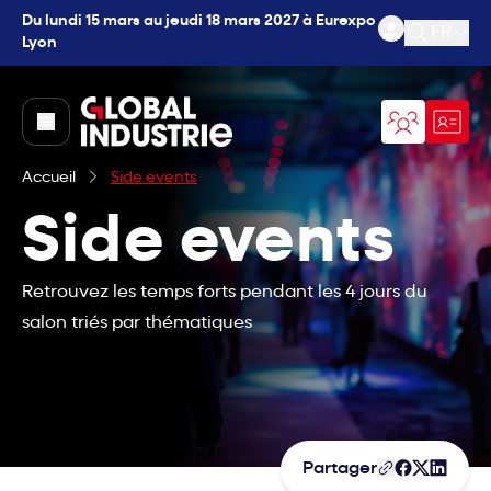
Du lundi 15 mars au jeudi 18 mars 2027 à Eurexpo
FR
Lyon
Ouvrir l
page.home
Accueil
Side events
Side events
Retrouvez les temps forts pendant les 4 jours du
salon triés par thématiques
Partager