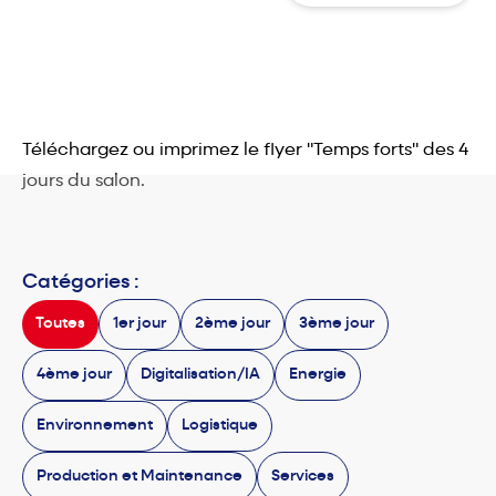
Téléchargez ou imprimez
le flyer "Temps forts"
des 4
jours du salon.
Catégories :
Toutes
1er jour
2ème jour
3ème jour
4ème jour
Digitalisation/IA
Energie
Environnement
Logistique
Production et Maintenance
Services