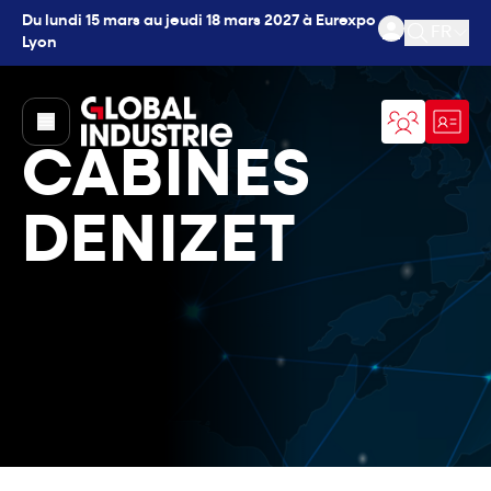
Du lundi 15 mars au jeudi 18 mars 2027 à Eurexpo
FR
Lyon
Ouvrir l
page.home
CABINES
DENIZET