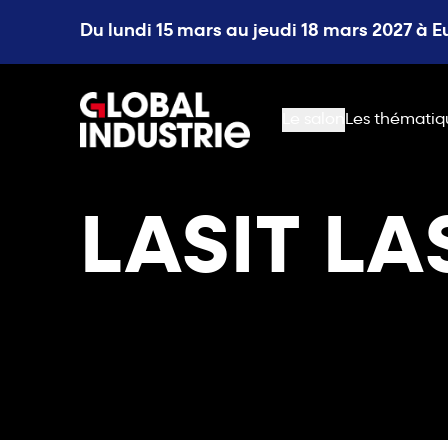
Du lundi 15 mars au jeudi 18 mars 2027 à 
page.home
Le salon
Les thématiq
LASIT L