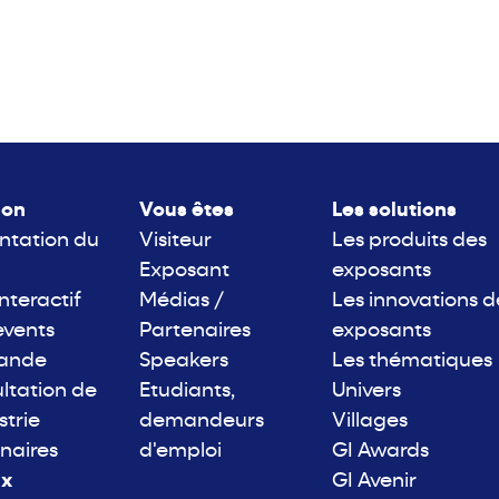
lon
Vous êtes
Les solutions
ntation du
Visiteur
Les produits des
Exposant
exposants
interactif
Médias /
Les innovations d
events
Partenaires
exposants
rande
Speakers
Les thématiques
ltation de
Etudiants,
Univers
strie
demandeurs
Villages
naires
d'emploi
GI Awards
ix
GI Avenir