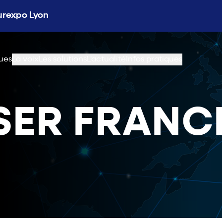
Eurexpo Lyon
ues
La voix
Les solutions
L'actualité
Infos pratiques
ASER FRANC