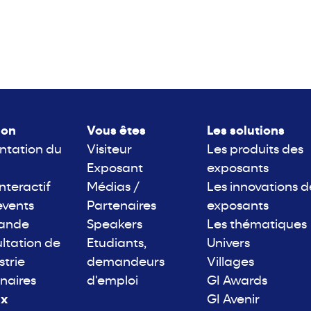
lon
Vous êtes
Les solutions
ntation du
Visiteur
Les produits des
Exposant
exposants
interactif
Médias /
Les innovations d
events
Partenaires
exposants
rande
Speakers
Les thématiques
ltation de
Etudiants,
Univers
strie
demandeurs
Villages
naires
d'emploi
GI Awards
ix
GI Avenir