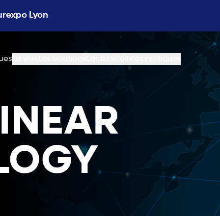
Eurexpo Lyon
ues
La voix
Les solutions
L'actualité
Infos pratiques
LINEAR
LOGY