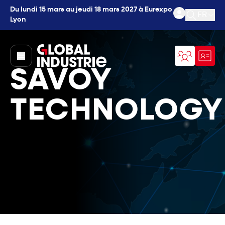
Du lundi 15 mars au jeudi 18 mars 2027 à Eurexpo
FR
Lyon
Ouvrir l
page.home
SAVOY
TECHNOLOGY