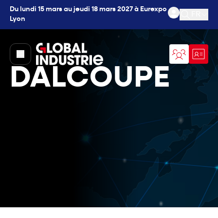
Du lundi 15 mars au jeudi 18 mars 2027 à Eurexpo
FR
Lyon
Ouvrir l
page.home
DALCOUPE