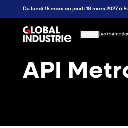
Du lundi 15 mars au jeudi 18 mars 2027 à 
page.home
Le salon
Les thématiq
API Metr