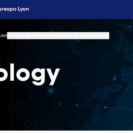
Eurexpo Lyon
ues
La voix
Les solutions
L'actualité
Infos pratiques
ology