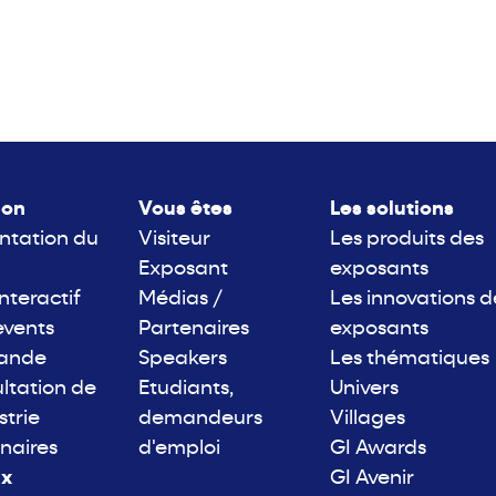
lon
Vous êtes
Les solutions
ntation du
Visiteur
Les produits des
Exposant
exposants
interactif
Médias /
Les innovations d
events
Partenaires
exposants
rande
Speakers
Les thématiques
ltation de
Etudiants,
Univers
strie
demandeurs
Villages
naires
d'emploi
GI Awards
ix
GI Avenir