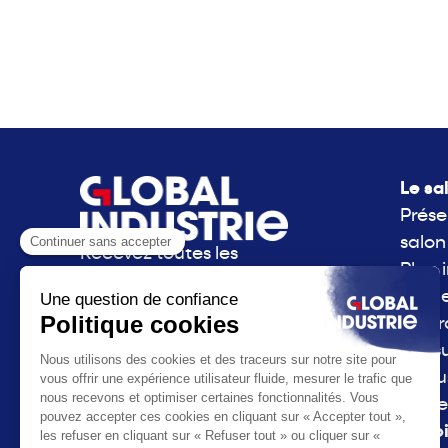
Le sa
Prése
salon
Recevez toutes les
Plan 
actualités de Global
Side 
Industrie directement
La g
dans votre boite mail.
consu
S'inscrire à la newsletter
l'Indu
Parte
La vo