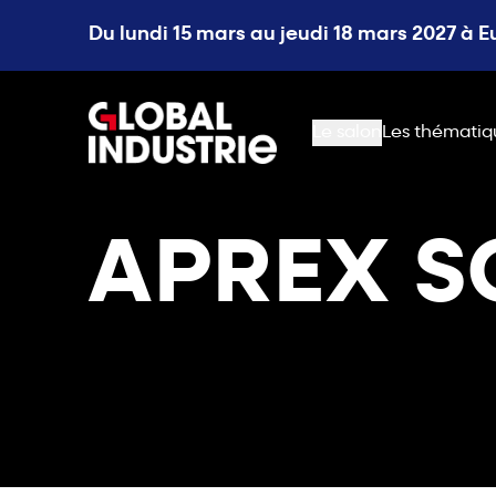
Du lundi 15 mars au jeudi 18 mars 2027 à 
page.home
Le salon
Les thématiq
APREX S