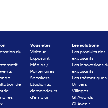
lon
Vous êtes
Les solutions
ntation du
Visiteur
Les produits des
Exposant
exposants
interactif
Médias /
Les innovations d
events
Partenaires
exposants
rande
Speakers
Les thématiques
ltation de
Etudiants,
Univers
strie
demandeurs
Villages
naires
d'emploi
GI Awards
ix
GI Avenir