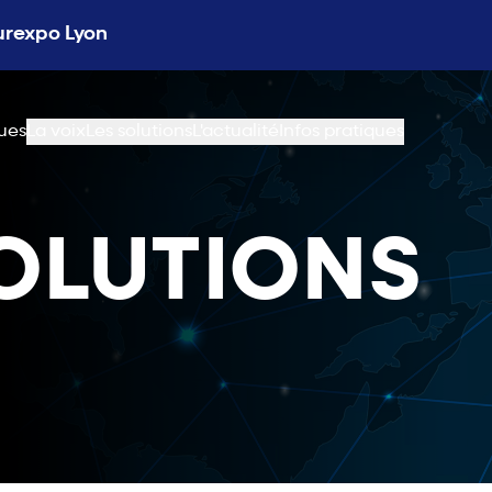
Eurexpo Lyon
ues
La voix
Les solutions
L'actualité
Infos pratiques
OLUTIONS