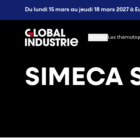
Du lundi 15 mars au jeudi 18 mars 2027 à 
page.home
Le salon
Les thématiq
SIMECA 