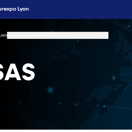
Eurexpo Lyon
ues
La voix
Les solutions
L'actualité
Infos pratiques
SAS