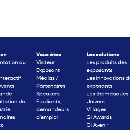
lon
Vous êtes
Les solutions
ntation du
Visiteur
Les produits des
Exposant
exposants
interactif
Médias /
Les innovations d
events
Partenaires
exposants
rande
Speakers
Les thématiques
ltation de
Etudiants,
Univers
strie
demandeurs
Villages
naires
d'emploi
GI Awards
ix
GI Avenir