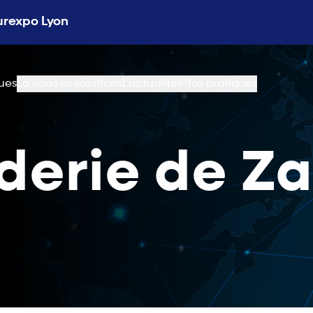
Eurexpo Lyon
ues
La voix
Les solutions
L'actualité
Infos pratiques
derie de Z