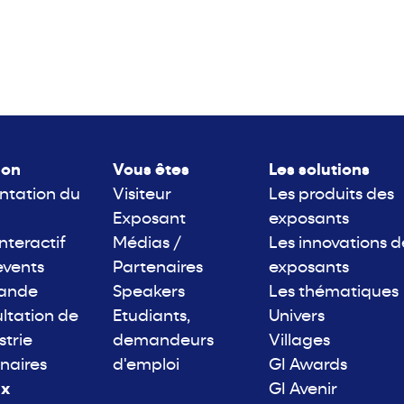
lon
Vous êtes
Les solutions
ntation du
Visiteur
Les produits des
Exposant
exposants
interactif
Médias /
Les innovations d
events
Partenaires
exposants
rande
Speakers
Les thématiques
ltation de
Etudiants,
Univers
strie
demandeurs
Villages
naires
d'emploi
GI Awards
ix
GI Avenir