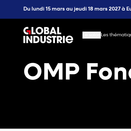
Du lundi 15 mars au jeudi 18 mars 2027 à 
page.home
Le salon
Les thématiq
OMP Fon