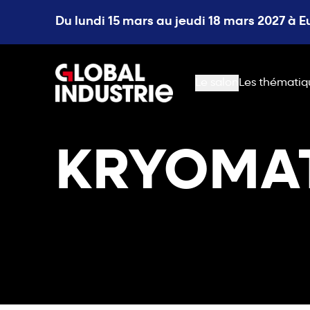
Du lundi 15 mars au jeudi 18 mars 2027 à 
page.home
Le salon
Les thématiq
KRYOMA