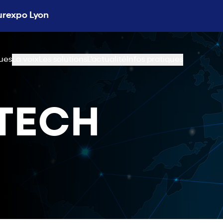
Eurexpo Lyon
ues
La voix
Les solutions
L'actualité
Infos pratiques
TECH