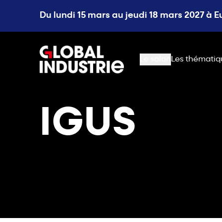
Du lundi 15 mars au jeudi 18 mars 2027 à 
page.home
Le salon
Les thématiq
IGUS