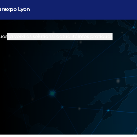
Eurexpo Lyon
ues
La voix
Les solutions
L'actualité
Infos pratiques