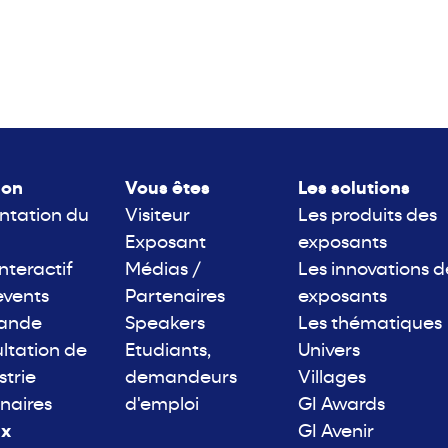
lon
Vous êtes
Les solutions
ntation du
Visiteur
Les produits des
Exposant
exposants
interactif
Médias /
Les innovations d
events
Partenaires
exposants
rande
Speakers
Les thématiques
ltation de
Etudiants,
Univers
strie
demandeurs
Villages
naires
d'emploi
GI Awards
ix
GI Avenir