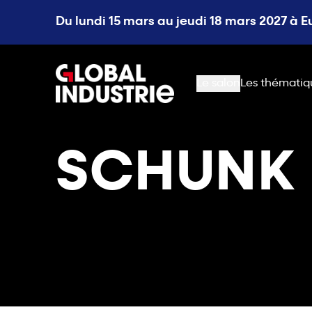
Du lundi 15 mars au jeudi 18 mars 2027 à 
page.home
Le salon
Les thématiq
SCHUNK