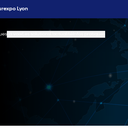
Eurexpo Lyon
ues
La voix
Les solutions
L'actualité
Infos pratiques